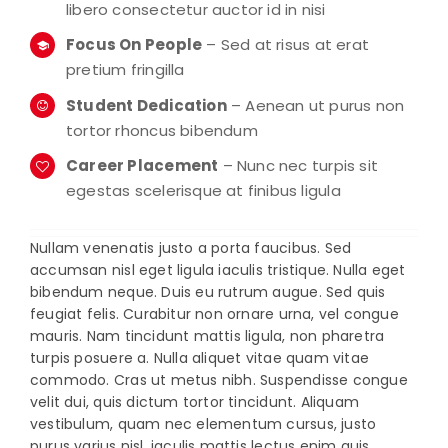
libero consectetur auctor id in nisi
Focus On People
– Sed at risus at erat
pretium fringilla
Student Dedication
– Aenean ut purus non
tortor rhoncus bibendum
Career Placement
– Nunc nec turpis sit
egestas scelerisque at finibus ligula
Nullam venenatis justo a porta faucibus. Sed
accumsan nisl eget ligula iaculis tristique. Nulla eget
bibendum neque. Duis eu rutrum augue. Sed quis
feugiat felis. Curabitur non ornare urna, vel congue
mauris. Nam tincidunt mattis ligula, non pharetra
turpis posuere a. Nulla aliquet vitae quam vitae
commodo. Cras ut metus nibh. Suspendisse congue
velit dui, quis dictum tortor tincidunt. Aliquam
vestibulum, quam nec elementum cursus, justo
purus varius nisl, iaculis mattis lectus enim quis