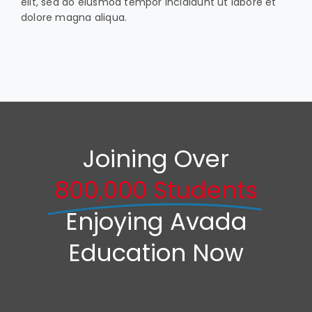
elit, sed do eiusmod tempor incididunt ut labore et
dolore magna aliqua.
Joining Over
800,000 Students
Enjoying Avada
Education Now
BECOME PART OF AVADA
UNIVERSITY TO FURTHER YOUR