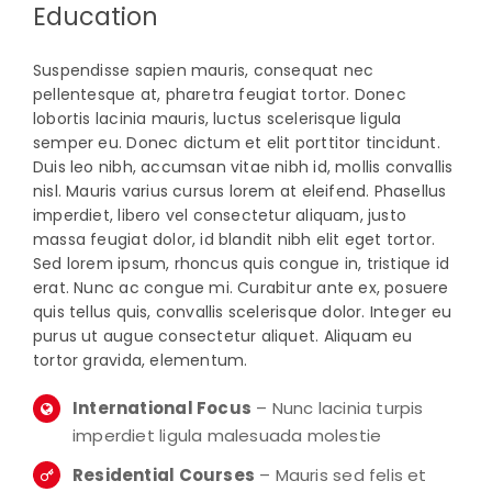
Education
Suspendisse sapien mauris, consequat nec
pellentesque at, pharetra feugiat tortor. Donec
lobortis lacinia mauris, luctus scelerisque ligula
semper eu. Donec dictum et elit porttitor tincidunt.
Duis leo nibh, accumsan vitae nibh id, mollis convallis
nisl. Mauris varius cursus lorem at eleifend. Phasellus
imperdiet, libero vel consectetur aliquam, justo
massa feugiat dolor, id blandit nibh elit eget tortor.
Sed lorem ipsum, rhoncus quis congue in, tristique id
erat. Nunc ac congue mi. Curabitur ante ex, posuere
quis tellus quis, convallis scelerisque dolor. Integer eu
purus ut augue consectetur aliquet. Aliquam eu
tortor gravida, elementum.
International Focus
– Nunc lacinia turpis
imperdiet ligula malesuada molestie
Residential Courses
– Mauris sed felis et