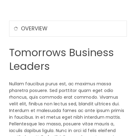
Plan your visit
Sponsors & exhibitors
OVERVIEW
Contact
Tomorrows Business
Leaders
Nullam faucibus purus est, ac maximus massa
pharetra posuere. Sed porttitor quam eget odio
rhoncus, quis commodo erat commodo. Vivamus
velit elit, finibus non lectus sed, blandit ultrices dui.
Interdum et malesuada fames ac ante ipsum primis
in faucibus. In et metus eget nibh interdum mattis.
Pellentesque leo massa, posuere vitae mauris a,
iaculis dapibus ligula. Nunc in orci id felis eleifend